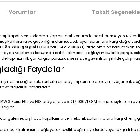
Yorumlar
Taksit Seçenekle
sını açıp kapatırken zorlanma, kapının açık konumda sabit durmayarak ke
ürüş konforunu ve güvenliğini olumsuz etkileyen sorunlara karşı doğru yerde
93 ön kapı gergisi
(OEM Kodu:
51217193671
), aracınızın ön kapı mekanizm
i sınırlayan ve istenen konumda sabit kalmasını sağlayan bu kritik parça
inde kapınızın ilk günkü gibi pürüzsüz, sessiz ve güvenli bir şekilde çalışmas
ğladığı Faydalar
çalışmasını sağlamak, konforlu bir araç inip binme deneyimi yaşamak doğru
 avantajları sunmaktadır:
BMW 3 Serisi E92 ve E93 araçlarla ve 51217193671 OEM numarasıyla tam uyumlu
 sağlar.
ülerine, dış hava koşullarına ve mekanik zorlanmalara karşı direnç gö
rak açık kalmasını sağlayarak özellikle eğimli yerlerde veya rüzgarlı hav