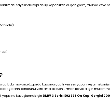
anizması sayesinde kapı açılıp kapanırken oluşan gıcırtı, takılma veya ses
Cabriolet)
ması)
?
ısı açık durmayan, rüzgarda kapanan, açılırken ses yapan veya mekanizmas
ile araçlarının konforunu yenilemek isteyen uzman servisler için mükemmel 
li yapısına kavuşturmak için
BMW 3 Serisi E92 E93 Ön Kapı Gergisi 20