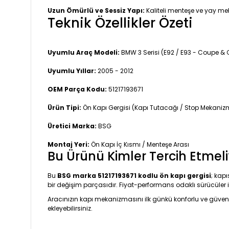
Uzun Ömürlü ve Sessiz Yapı:
Kaliteli menteşe ve yay mek
Teknik Özellikler Özeti
Uyumlu Araç Modeli:
BMW 3 Serisi (E92 / E93 - Coupe & 
Uyumlu Yıllar:
2005 - 2012
OEM Parça Kodu:
51217193671
Ürün Tipi:
Ön Kapı Gergisi (Kapı Tutacağı / Stop Mekaniz
Üretici Marka:
BSG
Montaj Yeri:
Ön Kapı İç Kısmı / Menteşe Arası
Bu Ürünü Kimler Tercih Etmeli
Bu
BSG marka 51217193671 kodlu ön kapı gergisi
; kap
bir değişim parçasıdır. Fiyat-performans odaklı sürücüler 
Aracınızın kapı mekanizmasını ilk günkü konforlu ve güven
ekleyebilirsiniz.