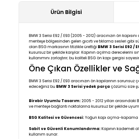
Ürün Bilgisi
BMW 3 Serisi E92 / E93 (2005 - 2012) aracınızın ön kapı
menteşe bölgesinden gelen gıcırtı ve tıklama sesleri gibi s
olan BSG markasının titizlikle ürettiği
BMW 3 Serisi E92 / E
kusursuz bir şekilde karşılar. Kapının açılma derecelerin
kullanımını zorlaştırır; bu kaliteli BSG ön kapı gergisi sayes
Öne Çıkan Özellikler ve Sa
BMW 3 Serisi E92 / E93 aracınızın ön kapılarının sorunsuz 
edeceğiniz bu
BMW 3 Serisi yedek parça
çözümü size şu
Birebir Uyumlu Tasarım:
2005 - 2012 yılları arasındaki 
ve menteşe bağlantı noktalarına kusursuz bir şekilde uyum
BSG Kalitesi ve Güvencesi:
Yoğun kapı açma-kapama döng
Sabit ve Güvenli Konumlandırma:
Kapının kademeli ola
kullanım sunar.