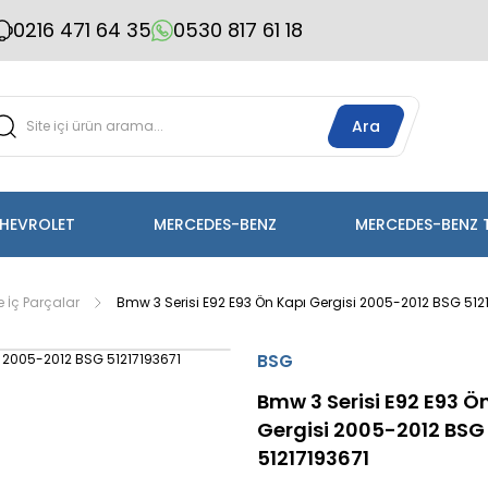
0216 471 64 35
0530 817 61 18
Ara
HEVROLET
MERCEDES-BENZ
MERCEDES-BENZ 
 İç Parçalar
Bmw 3 Serisi E92 E93 Ön Kapı Gergisi 2005-2012 BSG 512
BSG
Bmw 3 Serisi E92 E93 Ö
Gergisi 2005-2012 BSG
51217193671