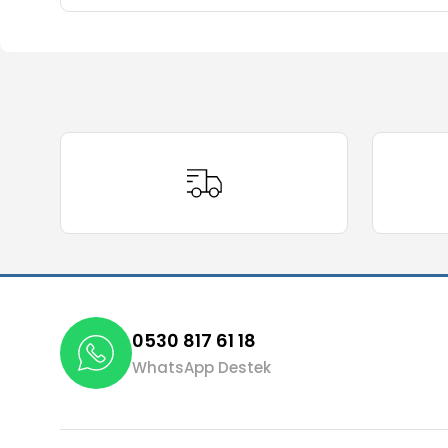
Bu ürünün fiyat bilgisi, resim, ürün açıklamalarında ve 
Görüş ve önerileriniz için teşekkür ederiz.
Ürün resmi kalitesiz, bozuk veya görüntülenemiyor.
Ürün açıklamasında eksik bilgiler bulunuyor.
Ürün bilgilerinde hatalar bulunuyor.
Ürün fiyatı diğer sitelerden daha pahalı.
Bu ürüne benzer farklı alternatifler olmalı.
0530 817 61 18
WhatsApp Destek