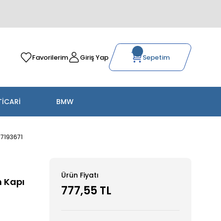
Favorilerim
Giriş Yap
Sepetim
TİCARİ
BMW
17193671
Ürün Fiyatı
n Kapı
777,55 TL