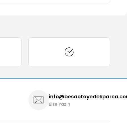
arafımıza iletebilirsiniz.
info@besaotoyedekparca.c
Bize Yazın