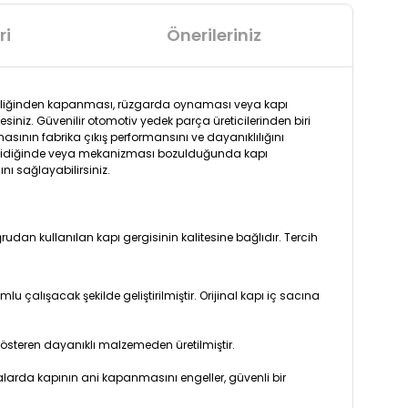
ri
Önerileriniz
ndiliğinden kapanması, rüzgarda oynaması veya kapı
siniz. Güvenilir otomotiv yedek parça üreticilerinden biri
asının fabrika çıkış performansını ve dayanıklılığını
, eskidiğinde veya mekanizması bozulduğunda kapı
ını sağlayabilirsiniz.
dan kullanılan kapı gergisinin kalitesine bağlıdır. Tercih
 çalışacak şekilde geliştirilmiştir. Orijinal kapı iç sacına
steren dayanıklı malzemeden üretilmiştir.
alarda kapının ani kapanmasını engeller, güvenli bir