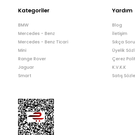
Kategoriler
Yardım
BMW
Blog
Mercedes - Benz
İletişim
Mercedes - Benz Ticari
Sıkça Soru
Mini
Üyelik Söz
Range Rover
Çerez Poli
Jaguar
K.V.K.K
Smart
Satış Sözl