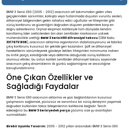
19-
2009-2015
014-2018
BMW 3 Serisi E90 (2005 - 2012) aracınızın alt takımımdan gelen vites
geçişlerindeki sarsıntılar, kalkışta veya hızlanmada duyulan vuruntu sesleri,
16
17
e C238 (2017-2020)
87-1996
difransiyel bölgesinden gelen rahatsız edici uğultular ve titreşimler gibi
sürüş konforunu ve güvenliğini doğrudan düşüren problemlere karşı en
doğru adrestesiniz. Orijinal ekipman kalitesiyle tüm dünyada kendini
23
-2009
(1996-2002)
996-2003
kanıtlamış lider üreticilerden biri olan Lemförder markasının yüksek
mühendislikle ürettiği
BMW 3 Serisi E90 difransiyel takozu
(OEM Kodu:
33176751808
), aracınızın aktarma organlarının stabilizasyonunu ve fabrika
çıkış konforunu kusursuz bir şekilde geri kazandırır. Şaft ve difransiyel
24
-2018
(2002-2009)
001-2010
hareketlerini sönümleyerek gövdeye iletilen titreşimleri minimuma indiren
bu kritik parça, eskidiğinde veya deforme olduğunda sürüş kalitesini
olumsuz etkiler; bu üstün kaliteli Lemförder difransiyel takozu sayesinde
16
(2009-2016)
T 2009-2016
aracınızın çekiş dinamiklerini ilk günkü sağlamlığına ve sessizliğine
kavuşturabilirsiniz.
Öne Çıkan Özellikler ve
3
2017-)
009-2016
Sağladığı Faydalar
016
006
 (2011-2015)
016-2018
BMW 3 Serisi E90 aracınızın aktarma ve şasi bağlantılarının kusursuz
çalışmasını sağlamak, pürüzsüz ve sarsıntısız bir sürüş deneyimi yaşamak
er 2000-2009
6 (2013-)
002-2010
doğrudan kullanılan takoz bileşenlerinin kalitesine bağlıdır. Tercih
edeceğiniz bu
BMW 3 Serisi yedek parça
çözümü size şu avantajları
sunmaktadır:
er 2009-2019
4
3 (2015-)
011-2018
Birebir Uyumlu Tasarım:
2005 - 2012 yılları arasındaki BMW 3 Serisi E90