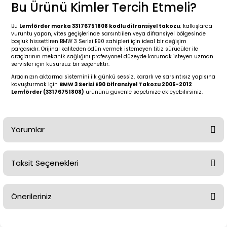
2 (2012-2020)
2010-2017
Bu Ürünü Kimler Tercih Etmeli?
0 (1996-2004)
2018-
Bu
Lemförder marka 33176751808 kodlu difransiyel takozu
; kalkışlarda
vuruntu yapan, vites geçişlerinde sarsıntıilen veya difransiyel bölgesinde
boşluk hissettiren BMW 3 Serisi E90 sahipleri için ideal bir değişim
parçasıdır. Orijinal kaliteden ödün vermek istemeyen titiz sürücüler ile
 (2004 - 2011)
2013-2018
araçlarının mekanik sağlığını profesyonel düzeyde korumak isteyen uzman
servisler için kusursuz bir seçenektir.
2002-2005)
 2000-2006
Aracınızın aktarma sistemini ilk günkü sessiz, kararlı ve sarsıntısız yapısına
kavuşturmak için
BMW 3 Serisi E90 Difransiyel Takozu 2005-2012
Lemförder (33176751808)
ürününü güvenle sepetinize ekleyebilirsiniz.
68-1975)
2007-2013
72-1980)
2014-2018
Yorumlar
76-1984)
2007-2014
Taksit Seçenekleri
Bu ürüne ilk yorumu siz yapın!
84-1993)
2014-2019
Önerileriniz
risi (1993-1995)
2017-2020
Yorum Yaz
Bu ürünün fiyat bilgisi, resim, ürün açıklamalarında ve diğer
79-1991)
2002-2008