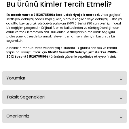
2 (2012-2020)
2010-2017
Bu Ürünü Kimler Tercih Etmeli?
0 (1996-2004)
2018-
Bu
Bosch marka 21526785964 kodlu debriyaj alt merkezi
; vites geçişleri
sertleşen, debriyaj pedalı boşa çıkan, hidrolik kaçıran veya debriyajı üstte ya
da altta kavrayarak sürücüyü zorlayan BMW 3 Serisi E90 sahipleri için ideal
bir değişim parçasıdır. Orijinal fabrika kalitesinden ve sürüş güvenliğinden
 (2004 - 2011)
2013-2018
ödün vermek istemeyen titiz sürücüler ile araçlarının mekanik sağlığını
profesyonel düzeyde korumak isteyen uzman servisler için kusursuz bir
seçenektir.
2002-2005)
 2000-2006
Aracınızın manuel vites ve debriyaj sistemini ilk günkü hassas ve kararlı
yapısına kavuşturmak için
BMW 3 Serisi E90 Debriyaj Alt Merkezi 2005-
2012 Bosch (21526785964)
ürününü güvenle sepetinize ekleyebilirsiniz.
68-1975)
2007-2013
72-1980)
2014-2018
Yorumlar
76-1984)
2007-2014
Taksit Seçenekleri
84-1993)
2014-2019
Bu ürüne ilk yorumu siz yapın!
risi (1993-1995)
2017-2020
Önerileriniz
Yorum Yaz
79-1991)
2002-2008