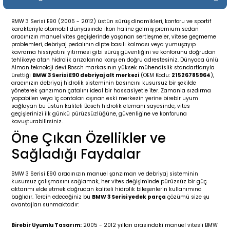
19-
2009-2015
014-2018
BMW 3 Serisi E90 (2005 - 2012) üstün sürüş dinamikleri, konforu ve sportif
karakteriyle otomobil dünyasında ikon haline gelmiş premium sedan
16
17
e C238 (2017-2020)
87-1996
aracınızın manuel vites geçişlerinde yaşanan sertleşmeler, vitese geçmeme
problemleri, debriyaj pedalının dipte basılı kalması veya yumuşayıp
kavrama hissiyatını yitirmesi gibi sürüş güvenliğini ve konforunu doğrudan
23
-2009
(1996-2002)
996-2003
tehlikeye atan hidrolik arızalarına karşı en doğru adrestesiniz. Dünyaca ünlü
Alman teknoloji devi Bosch markasının yüksek mühendislik standartlarıyla
ürettiği
BMW 3 Serisi E90 debriyaj alt merkezi
(OEM Kodu:
21526785964
),
aracınızın debriyaj hidrolik sisteminin basıncını kusursuz bir şekilde
24
-2018
(2002-2009)
001-2010
yöneterek şanzıman çatalını ideal bir hassasiyetle iter. Zamanla sızdırma
yapabilen veya iç contaları aşınan eski merkezin yerine birebir uyum
sağlayan bu üstün kaliteli Bosch hidrolik elemanı sayesinde, vites
16
(2009-2016)
T 2009-2016
geçişlerinizi ilk günkü pürüzsüzlüğüne, güvenliğine ve konforuna
kavuşturabilirsiniz.
Öne Çıkan Özellikler ve
3
2017-)
009-2016
Sağladığı Faydalar
016
006
 (2011-2015)
016-2018
BMW 3 Serisi E90 aracınızın manuel şanzıman ve debriyaj sisteminin
kusursuz çalışmasını sağlamak, her vites değişiminde pürüzsüz bir güç
er 2000-2009
6 (2013-)
002-2010
aktarımı elde etmek doğrudan kaliteli hidrolik bileşenlerin kullanımına
bağlıdır. Tercih edeceğiniz bu
BMW 3 Serisi yedek parça
çözümü size şu
avantajları sunmaktadır:
er 2009-2019
4
3 (2015-)
011-2018
Birebir Uyumlu Tasarım:
2005 - 2012 yılları arasındaki manuel vitesli BMW