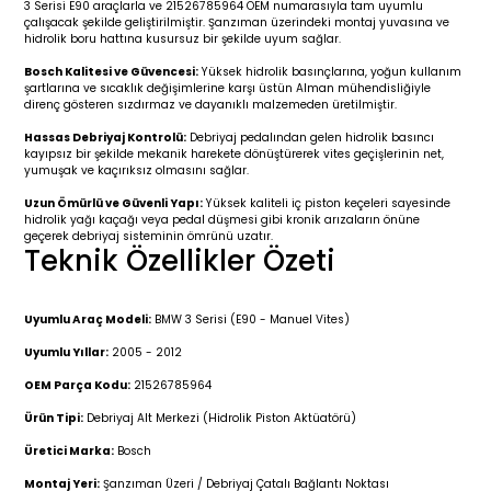
3 Serisi E90 araçlarla ve 21526785964 OEM numarasıyla tam uyumlu
r 2019-
025
4 (2008-)
11-2017
çalışacak şekilde geliştirilmiştir. Şanzıman üzerindeki montaj yuvasına ve
hidrolik boru hattına kusursuz bir şekilde uyum sağlar.
2 (2011-2019)
993-2001
Bosch Kalitesi ve Güvencesi:
Yüksek hidrolik basınçlarına, yoğun kullanım
şartlarına ve sıcaklık değişimlerine karşı üstün Alman mühendisliğiyle
direnç gösteren sızdırmaz ve dayanıklı malzemeden üretilmiştir.
5
 (1998-2005)
2000-2008
Hassas Debriyaj Kontrolü:
Debriyaj pedalından gelen hidrolik basıncı
kayıpsız bir şekilde mekanik harekete dönüştürerek vites geçişlerinin net,
25
 (2005-2011)
007-2015
yumuşak ve kaçırıksız olmasını sağlar.
Uzun Ömürlü ve Güvenli Yapı:
Yüksek kaliteli iç piston keçeleri sayesinde
hidrolik yağı kaçağı veya pedal düşmesi gibi kronik arızaların önüne
(2005-2010)
014-2020
geçerek debriyaj sisteminin ömrünü uzatır.
Teknik Özellikler Özeti
(1992-1998)
2009-2015
Uyumlu Araç Modeli:
BMW 3 Serisi (E90 - Manuel Vites)
 (1998-2005)
2015-2022
Uyumlu Yıllar:
2005 - 2012
(2006-2013)
018-
OEM Parça Kodu:
21526785964
Ürün Tipi:
Debriyaj Alt Merkezi (Hidrolik Piston Aktüatörü)
(2013-2021)
2003-2010
Üretici Marka:
Bosch
Montaj Yeri:
Şanzıman Üzeri / Debriyaj Çatalı Bağlantı Noktası