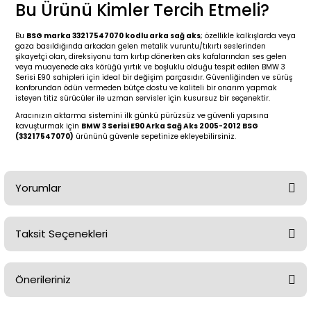
2 (2012-2020)
2010-2017
Bu Ürünü Kimler Tercih Etmeli?
0 (1996-2004)
2018-
Bu
BSG marka 33217547070 kodlu arka sağ aks
; özellikle kalkışlarda veya
gaza basıldığında arkadan gelen metalik vuruntu/tıkırtı seslerinden
şikayetçi olan, direksiyonu tam kırtıp dönerken aks kafalarından ses gelen
veya muayenede aks körüğü yırtık ve boşluklu olduğu tespit edilen BMW 3
 (2004 - 2011)
2013-2018
Serisi E90 sahipleri için ideal bir değişim parçasıdır. Güvenliğinden ve sürüş
konforundan ödün vermeden bütçe dostu ve kaliteli bir onarım yapmak
isteyen titiz sürücüler ile uzman servisler için kusursuz bir seçenektir.
2002-2005)
 2000-2006
Aracınızın aktarma sistemini ilk günkü pürüzsüz ve güvenli yapısına
kavuşturmak için
BMW 3 Serisi E90 Arka Sağ Aks 2005-2012 BSG
(33217547070)
ürününü güvenle sepetinize ekleyebilirsiniz.
68-1975)
2007-2013
72-1980)
2014-2018
Yorumlar
76-1984)
2007-2014
Taksit Seçenekleri
84-1993)
2014-2019
Bu ürüne ilk yorumu siz yapın!
risi (1993-1995)
2017-2020
Önerileriniz
Yorum Yaz
79-1991)
2002-2008