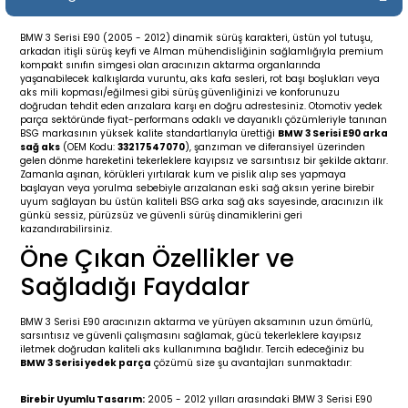
19-
2009-2015
014-2018
BMW 3 Serisi E90 (2005 - 2012) dinamik sürüş karakteri, üstün yol tutuşu,
arkadan itişli sürüş keyfi ve Alman mühendisliğinin sağlamlığıyla premium
16
17
e C238 (2017-2020)
87-1996
kompakt sınıfın simgesi olan aracınızın aktarma organlarında
yaşanabilecek kalkışlarda vuruntu, aks kafa sesleri, rot başı boşlukları veya
aks mili kopması/eğilmesi gibi sürüş güvenliğinizi ve konforunuzu
23
-2009
(1996-2002)
996-2003
doğrudan tehdit eden arızalara karşı en doğru adrestesiniz. Otomotiv yedek
parça sektöründe fiyat-performans odaklı ve dayanıklı çözümleriyle tanınan
BSG markasının yüksek kalite standartlarıyla ürettiği
BMW 3 Serisi E90 arka
sağ aks
(OEM Kodu:
33217547070
), şanzıman ve diferansiyel üzerinden
24
-2018
(2002-2009)
001-2010
gelen dönme hareketini tekerleklere kayıpsız ve sarsıntısız bir şekilde aktarır.
Zamanla aşınan, körükleri yırtılarak kum ve pislik alıp ses yapmaya
başlayan veya yorulma sebebiyle arızalanan eski sağ aksın yerine birebir
16
(2009-2016)
T 2009-2016
uyum sağlayan bu üstün kaliteli BSG arka sağ aks sayesinde, aracınızın ilk
günkü sessiz, pürüzsüz ve güvenli sürüş dinamiklerini geri
kazandırabilirsiniz.
3
2017-)
009-2016
Öne Çıkan Özellikler ve
Sağladığı Faydalar
016
006
 (2011-2015)
016-2018
BMW 3 Serisi E90 aracınızın aktarma ve yürüyen aksamının uzun ömürlü,
er 2000-2009
6 (2013-)
002-2010
sarsıntısız ve güvenli çalışmasını sağlamak, gücü tekerleklere kayıpsız
iletmek doğrudan kaliteli aks kullanımına bağlıdır. Tercih edeceğiniz bu
BMW 3 Serisi yedek parça
çözümü size şu avantajları sunmaktadır:
er 2009-2019
4
3 (2015-)
011-2018
Birebir Uyumlu Tasarım:
2005 - 2012 yılları arasındaki BMW 3 Serisi E90