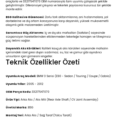
araçlarla ve 33217547070 OEM numarasıyla tam uyumlu çalışacak şekilde
r 2019-
025
4 (2008-)
11-2017
geliştirilmiştir. Diferansiyel çıkışına ve tekerlek poyrasına kusursuz bir şekilde
monte edilir.
2 (2011-2019)
993-2001
BSG Kalitesi ve Güvencesi:
Zorlu tork aktarımlarına, ani hızlanmalara, yol
darbelerine ve dış ortam korozyonuna karşı dayanıklı, yüksek mukavemetli
alaşımlı çelik malzemeden üretilmiştir.
5
 (1998-2005)
2000-2008
Sarsıntısız Güç Aktarımı:
İç ve dış aks mafsalları (kafaları) sayesinde
süspansiyon hareketlerinden etkilenmeden tekerleğe homojen ve titreşimsiz
25
 (2005-2011)
007-2015
güç iletimi sağlar.
Dayanıklı Aks Körükleri:
Kaliteli kauçuk aks körükleri sayesinde mafsalın
içerisindeki özel gresi dışarı sızdırmaz; su, toz ve çamur gibi aşındırıcı
(2005-2010)
014-2020
unsurların içeri girmesini engeller.
Teknik Özellikler Özeti
(1992-1998)
2009-2015
Uyumlu Araç Modeli:
BMW 3 Serisi (E90 - Sedan / Touring / Coupe / Cabrio)
 (1998-2005)
2015-2022
Uyumlu Yıllar:
2005 - 2012
(2006-2013)
018-
OEM Parça Kodu:
33217547070
Ürün Tipi:
Arka Aks / Aks Mili (Rear Axle Shaft / CV Joint Assembly)
(2013-2021)
2003-2010
Üretici Marka:
BSG
Montaj Yeri:
Arka Aks / Sağ Taraf (Yolcu Tarafı)