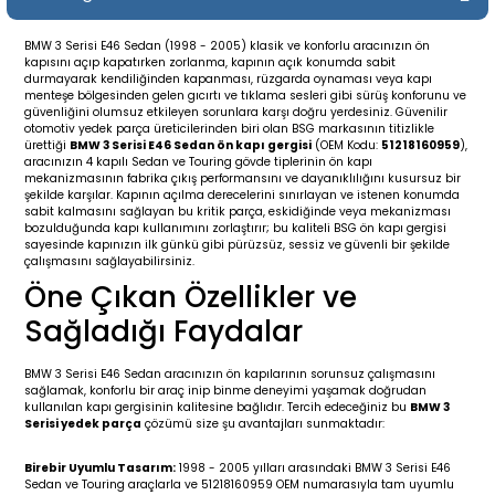
19-
2009-2015
014-2018
BMW 3 Serisi E46 Sedan (1998 - 2005) klasik ve konforlu aracınızın ön
kapısını açıp kapatırken zorlanma, kapının açık konumda sabit
16
17
e C238 (2017-2020)
87-1996
durmayarak kendiliğinden kapanması, rüzgarda oynaması veya kapı
menteşe bölgesinden gelen gıcırtı ve tıklama sesleri gibi sürüş konforunu ve
güvenliğini olumsuz etkileyen sorunlara karşı doğru yerdesiniz. Güvenilir
23
-2009
(1996-2002)
996-2003
otomotiv yedek parça üreticilerinden biri olan BSG markasının titizlikle
ürettiği
BMW 3 Serisi E46 Sedan ön kapı gergisi
(OEM Kodu:
51218160959
),
aracınızın 4 kapılı Sedan ve Touring gövde tiplerinin ön kapı
mekanizmasının fabrika çıkış performansını ve dayanıklılığını kusursuz bir
24
-2018
(2002-2009)
001-2010
şekilde karşılar. Kapının açılma derecelerini sınırlayan ve istenen konumda
sabit kalmasını sağlayan bu kritik parça, eskidiğinde veya mekanizması
bozulduğunda kapı kullanımını zorlaştırır; bu kaliteli BSG ön kapı gergisi
16
(2009-2016)
T 2009-2016
sayesinde kapınızın ilk günkü gibi pürüzsüz, sessiz ve güvenli bir şekilde
çalışmasını sağlayabilirsiniz.
Öne Çıkan Özellikler ve
3
2017-)
009-2016
Sağladığı Faydalar
016
006
 (2011-2015)
016-2018
BMW 3 Serisi E46 Sedan aracınızın ön kapılarının sorunsuz çalışmasını
sağlamak, konforlu bir araç inip binme deneyimi yaşamak doğrudan
er 2000-2009
6 (2013-)
002-2010
kullanılan kapı gergisinin kalitesine bağlıdır. Tercih edeceğiniz bu
BMW 3
Serisi yedek parça
çözümü size şu avantajları sunmaktadır:
er 2009-2019
4
3 (2015-)
011-2018
Birebir Uyumlu Tasarım:
1998 - 2005 yılları arasındaki BMW 3 Serisi E46
Sedan ve Touring araçlarla ve 51218160959 OEM numarasıyla tam uyumlu