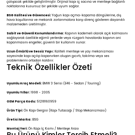
çalışacak şekilde geliştirilmiştir. Orijinal kapı iç sacına ve menteşe bağlantı
r 2019-
025
4 (2008-)
11-2017
noktalarına kusursuz bir şekilde uyum sağlar.
BSG Kalitesi ve Güvencesi:
Yoğun kapı açma-kapama döngülerine, dış
2 (2011-2019)
993-2001
hava koşullarına ve mekanik zorlanmalara karşı direnç gösteren dayanıklı
malzemeden üretilmiştir.
5
 (1998-2005)
2000-2008
Sabit ve Güvenli Konumlandırma:
Kapının kademeli olarak açık kalmasını
sağlayarak özellikle eğimli yerlerde veya rüzgarlı havalarda kapının ani
kapanmasını engeller, güvenli bir kullanım sunar.
25
 (2005-2011)
007-2015
Uzun Ömürlü ve Sessiz Yapı:
Kaliteli menteşe ve yay mekanizması
sayesinde kapı açılıp kapanırken oluşan gıcırtı, takılma veya ses
problemlerini ortadan kaldırır.
(2005-2010)
014-2020
Teknik Özellikler Özeti
(1992-1998)
2009-2015
Uyumlu Araç Modeli:
BMW 3 Serisi (E46 - Sedan / Touring)
 (1998-2005)
2015-2022
Uyumlu Yıllar:
1998 - 2005
OEM Parça Kodu:
51218160959
(2006-2013)
018-
Ürün Tipi:
Ön Kapı Gergisi (Kapı Tutacağı / Stop Mekanizması)
Üretici Marka:
BSG
(2013-2021)
2003-2010
Montaj Yeri:
Ön Kapı İç Kısmı / Menteşe Arası
Bu Ürünü Kimler Tercih Etmeli?