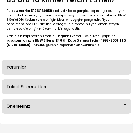
2 (2012-2020)
2010-2017
Bu
BSG marka 51218160959 kodlu ön kapı gergisi
; kapısı açık durmayan,
0 (1996-2004)
2018-
rüzgarda kapanan, açılırken ses yapan veya mekanizması arızalanan BMW
3 Serisi E46 Sedan sahipleri için ideal bir değişim parçasıdır. Fiyat-
performans odaklı sürücüler ile araçlarının konforunu yenilemek isteyen
uzman servisler için mükemmel bir seçenektir.
 (2004 - 2011)
2013-2018
Aracınızın kapı mekanizmasını ilk günkü konforlu ve güvenli yapısına
kavuşturmak için
BMW 3 Serisi E46 Ön Kapı Gergisi Sedan 1998-2005 BSG
2002-2005)
 2000-2006
(51218160959)
ürününü güvenle sepetinize ekleyebilirsiniz.
68-1975)
2007-2013
Yorumlar
72-1980)
2014-2018
Taksit Seçenekleri
76-1984)
2007-2014
Bu ürüne ilk yorumu siz yapın!
84-1993)
2014-2019
Önerileriniz
Yorum Yaz
risi (1993-1995)
2017-2020
Bu ürünün fiyat bilgisi, resim, ürün açıklamalarında ve diğer
konularda yetersiz gördüğünüz noktaları öneri formunu
79-1991)
2002-2008
kullanarak tarafımıza iletebilirsiniz.