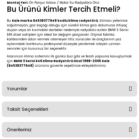
2 (2012-2020)
2010-2017
Montaj Yeri:
Ön Panjur Arkası / Motor Su Radyatörü Önü
Bu Ürünü Kimler Tercih Etmeli?
0 (1996-2004)
2018-
Bu
Kale marka 64538377648 kodlu klima radyatörü
; kliması yeterince
soğutmayan, gaz kaçağı olduğu için sürekli klima gazı dolumuna ihtiyaç
duyan veya ön kısımdaki darbeler nedeniyle radyatörü ezilen BMW 3 Serisi
 (2004 - 2011)
2013-2018
E46 dizel sahipleri için ideal bir değişim parçasıdır. Orijinal fabrika
kalitesinden ödün vermek istemeyen titiz sürücüler ile araçlarının yaz
aylarındaki konforunu profesyonel düzeyde yenilemek isteyen uzman
2002-2005)
 2000-2006
servisler için kusursuz bir seçenektir.
Aracınızın klima sistemini ilk günkü buz gibi ve ferah yapısına kavuşturmak
için
BMW 3 Serisi E46 Klima Radyatörü Dizel 1998-2005 Kale
68-1975)
2007-2013
(64538377648)
ürününü güvenle sepetinize ekleyebilirsiniz.
72-1980)
2014-2018
Yorumlar
76-1984)
2007-2014
84-1993)
2014-2019
Taksit Seçenekleri
Bu ürüne ilk yorumu siz yapın!
risi (1993-1995)
2017-2020
Önerileriniz
Yorum Yaz
79-1991)
2002-2008