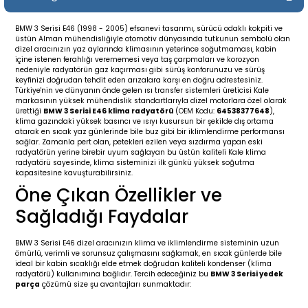
19-
2009-2015
014-2018
BMW 3 Serisi E46 (1998 - 2005) efsanevi tasarımı, sürücü odaklı kokpiti ve
üstün Alman mühendisliğiyle otomotiv dünyasında tutkunun sembolü olan
16
17
e C238 (2017-2020)
87-1996
dizel aracınızın yaz aylarında klimasının yeterince soğutmaması, kabin
içine istenen ferahlığı verememesi veya taş çarpmaları ve korozyon
nedeniyle radyatörün gaz kaçırması gibi sürüş konforunuzu ve sürüş
23
-2009
(1996-2002)
996-2003
keyfinizi doğrudan tehdit eden arızalara karşı en doğru adrestesiniz.
Türkiye'nin ve dünyanın önde gelen ısı transfer sistemleri üreticisi Kale
markasının yüksek mühendislik standartlarıyla dizel motorlara özel olarak
ürettiği
BMW 3 Serisi E46 klima radyatörü
(OEM Kodu:
64538377648
),
24
-2018
(2002-2009)
001-2010
klima gazındaki yüksek basıncı ve ısıyı kusursun bir şekilde dış ortama
atarak en sıcak yaz günlerinde bile buz gibi bir iklimlendirme performansı
sağlar. Zamanla pert olan, petekleri ezilen veya sızdırma yapan eski
16
(2009-2016)
T 2009-2016
radyatörün yerine birebir uyum sağlayan bu üstün kaliteli Kale klima
radyatörü sayesinde, klima sisteminizi ilk günkü yüksek soğutma
kapasitesine kavuşturabilirsiniz.
3
2017-)
009-2016
Öne Çıkan Özellikler ve
Sağladığı Faydalar
016
006
 (2011-2015)
016-2018
BMW 3 Serisi E46 dizel aracınızın klima ve iklimlendirme sisteminin uzun
er 2000-2009
6 (2013-)
002-2010
ömürlü, verimli ve sorunsuz çalışmasını sağlamak, en sıcak günlerde bile
ideal bir kabin sıcaklığı elde etmek doğrudan kaliteli kondenser (klima
radyatörü) kullanımına bağlıdır. Tercih edeceğiniz bu
BMW 3 Serisi yedek
er 2009-2019
4
3 (2015-)
011-2018
parça
çözümü size şu avantajları sunmaktadır: