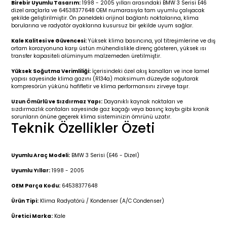
Birebir Uyumlu Tasarım:
1998 - 2005 yılları arasındaki BMW 3 Serisi E46
r 2019-
025
4 (2008-)
11-2017
dizel araçlarla ve 64538377648 OEM numarasıyla tam uyumlu çalışacak
şekilde geliştirilmiştir. Ön paneldeki orijinal bağlantı noktalarına, klima
borularına ve radyatör ayaklarına kusursuz bir şekilde uyum sağlar.
2 (2011-2019)
993-2001
Kale Kalitesi ve Güvencesi:
Yüksek klima basıncına, yol titreşimlerine ve dış
ortam korozyonuna karşı üstün mühendislikle direnç gösteren, yüksek ısı
5
 (1998-2005)
2000-2008
transfer kapasiteli alüminyum malzemeden üretilmiştir.
Yüksek Soğutma Verimliliği:
İçerisindeki özel akış kanalları ve ince lamel
25
 (2005-2011)
007-2015
yapısı sayesinde klima gazını (R134a) maksimum düzeyde soğutarak
kompresörün yükünü hafifletir ve klima performansını zirveye taşır.
Uzun Ömürlü ve Sızdırmaz Yapı:
Dayanıklı kaynak noktaları ve
(2005-2010)
014-2020
sızdırmazlık contaları sayesinde gaz kaçağı veya basınç kaybı gibi kronik
sorunların önüne geçerek klima sisteminizin ömrünü uzatır.
Teknik Özellikler Özeti
(1992-1998)
2009-2015
 (1998-2005)
2015-2022
Uyumlu Araç Modeli:
BMW 3 Serisi (E46 - Dizel)
Uyumlu Yıllar:
1998 - 2005
(2006-2013)
018-
OEM Parça Kodu:
64538377648
Ürün Tipi:
Klima Radyatörü / Kondenser (A/C Condenser)
(2013-2021)
2003-2010
Üretici Marka:
Kale