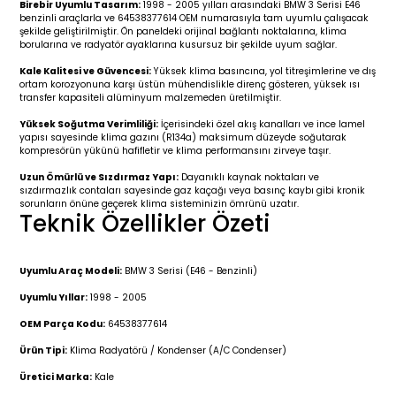
Birebir Uyumlu Tasarım:
1998 - 2005 yılları arasındaki BMW 3 Serisi E46
r 2019-
025
4 (2008-)
11-2017
benzinli araçlarla ve 64538377614 OEM numarasıyla tam uyumlu çalışacak
şekilde geliştirilmiştir. Ön paneldeki orijinal bağlantı noktalarına, klima
borularına ve radyatör ayaklarına kusursuz bir şekilde uyum sağlar.
2 (2011-2019)
993-2001
Kale Kalitesi ve Güvencesi:
Yüksek klima basıncına, yol titreşimlerine ve dış
ortam korozyonuna karşı üstün mühendislikle direnç gösteren, yüksek ısı
5
 (1998-2005)
2000-2008
transfer kapasiteli alüminyum malzemeden üretilmiştir.
Yüksek Soğutma Verimliliği:
İçerisindeki özel akış kanalları ve ince lamel
25
 (2005-2011)
007-2015
yapısı sayesinde klima gazını (R134a) maksimum düzeyde soğutarak
kompresörün yükünü hafifletir ve klima performansını zirveye taşır.
Uzun Ömürlü ve Sızdırmaz Yapı:
Dayanıklı kaynak noktaları ve
(2005-2010)
014-2020
sızdırmazlık contaları sayesinde gaz kaçağı veya basınç kaybı gibi kronik
sorunların önüne geçerek klima sisteminizin ömrünü uzatır.
Teknik Özellikler Özeti
(1992-1998)
2009-2015
 (1998-2005)
2015-2022
Uyumlu Araç Modeli:
BMW 3 Serisi (E46 - Benzinli)
Uyumlu Yıllar:
1998 - 2005
(2006-2013)
018-
OEM Parça Kodu:
64538377614
Ürün Tipi:
Klima Radyatörü / Kondenser (A/C Condenser)
(2013-2021)
2003-2010
Üretici Marka:
Kale