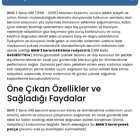
19-
2009-2015
014-2018
BMW 3 Serisi E46 (1998 - 2005) efsanevi tasarımı, sürücü odaklı kokpiti ve
üstün Alman mühendisliğiyle otomotiv dünyasında tutkunun sembolü olan
16
17
e C238 (2017-2020)
87-1996
benzinli aracınızın yaz aylarında klimasının yeterince soğutmaması, kabin
içine istenen ferahlığı verememesi veya taş çarpmaları ve korozyon
nedeniyle radyatörün gaz kaçırması gibi sürüş konforunuzu ve sürüş
23
-2009
(1996-2002)
996-2003
keyfinizi doğrudan tehdit eden arızalara karşı en doğru adrestesiniz.
Türkiye'nin ve dünyanın önde gelen ısı transfer sistemleri üreticisi Kale
markasının yüksek mühendislik standartlarıyla benzinli motorlara özel
olarak ürettiği
BMW 3 Serisi E46 klima radyatörü
(OEM Kodu:
24
-2018
(2002-2009)
001-2010
64538377614
), klima gazındaki yüksek basıncı ve ısıyı kusursuz bir şekilde
dış ortama atarak en sıcak yaz günlerinde bile buz gibi bir iklimlendirme
performansı sağlar. Zamanla pert olan, petekleri ezilen veya sızdırma yapan
16
(2009-2016)
T 2009-2016
eski radyatörün yerine birebir uyum sağlayan bu üstün kaliteli Kale klima
radyatörü sayesinde, klima sisteminizi ilk günkü yüksek soğutma
kapasitesine kavuşturabilirsiniz.
3
2017-)
009-2016
Öne Çıkan Özellikler ve
Sağladığı Faydalar
016
006
 (2011-2015)
016-2018
BMW 3 Serisi E46 benzinli aracınızın klima ve iklimlendirme sisteminin uzun
er 2000-2009
6 (2013-)
002-2010
ömürlü, verimli ve sorunsuz çalışmasını sağlamak, en sıcak günlerde bile
ideal bir kabin sıcaklığı elde etmek doğrudan kaliteli kondenser (klima
radyatörü) kullanımına bağlıdır. Tercih edeceğiniz bu
BMW 3 Serisi yedek
er 2009-2019
4
3 (2015-)
011-2018
parça
çözümü size şu avantajları sunmaktadır: