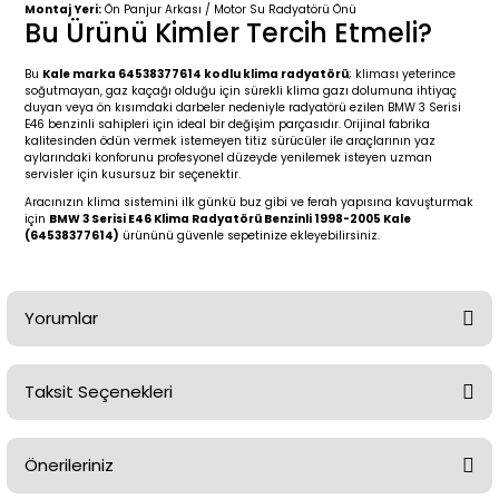
2 (2012-2020)
2010-2017
Montaj Yeri:
Ön Panjur Arkası / Motor Su Radyatörü Önü
Bu Ürünü Kimler Tercih Etmeli?
0 (1996-2004)
2018-
Bu
Kale marka 64538377614 kodlu klima radyatörü
; kliması yeterince
soğutmayan, gaz kaçağı olduğu için sürekli klima gazı dolumuna ihtiyaç
duyan veya ön kısımdaki darbeler nedeniyle radyatörü ezilen BMW 3 Serisi
 (2004 - 2011)
2013-2018
E46 benzinli sahipleri için ideal bir değişim parçasıdır. Orijinal fabrika
kalitesinden ödün vermek istemeyen titiz sürücüler ile araçlarının yaz
aylarındaki konforunu profesyonel düzeyde yenilemek isteyen uzman
2002-2005)
 2000-2006
servisler için kusursuz bir seçenektir.
Aracınızın klima sistemini ilk günkü buz gibi ve ferah yapısına kavuşturmak
için
BMW 3 Serisi E46 Klima Radyatörü Benzinli 1998-2005 Kale
68-1975)
2007-2013
(64538377614)
ürününü güvenle sepetinize ekleyebilirsiniz.
72-1980)
2014-2018
Yorumlar
76-1984)
2007-2014
84-1993)
2014-2019
Taksit Seçenekleri
Bu ürüne ilk yorumu siz yapın!
risi (1993-1995)
2017-2020
Önerileriniz
Yorum Yaz
79-1991)
2002-2008