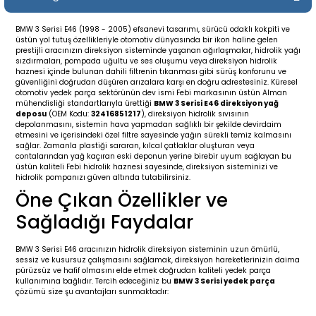
19-
2009-2015
014-2018
BMW 3 Serisi E46 (1998 - 2005) efsanevi tasarımı, sürücü odaklı kokpiti ve
üstün yol tutuş özellikleriyle otomotiv dünyasında bir ikon haline gelen
16
17
e C238 (2017-2020)
87-1996
prestijli aracınızın direksiyon sisteminde yaşanan ağırlaşmalar, hidrolik yağı
sızdırmaları, pompada uğultu ve ses oluşumu veya direksiyon hidrolik
haznesi içinde bulunan dahili filtrenin tıkanması gibi sürüş konforunu ve
23
-2009
(1996-2002)
996-2003
güvenliğini doğrudan düşüren arızalara karşı en doğru adrestesiniz. Küresel
otomotiv yedek parça sektörünün dev ismi Febi markasının üstün Alman
mühendisliği standartlarıyla ürettiği
BMW 3 Serisi E46 direksiyon yağ
deposu
(OEM Kodu:
32416851217
), direksiyon hidrolik sıvısının
24
-2018
(2002-2009)
001-2010
depolanmasını, sistemin hava yapmadan sağlıklı bir şekilde devirdaim
etmesini ve içerisindeki özel filtre sayesinde yağın sürekli temiz kalmasını
sağlar. Zamanla plastiği sararan, kılcal çatlaklar oluşturan veya
16
(2009-2016)
T 2009-2016
contalarından yağ kaçıran eski deponun yerine birebir uyum sağlayan bu
üstün kaliteli Febi hidrolik haznesi sayesinde, direksiyon sisteminizi ve
hidrolik pompanızı güven altında tutabilirsiniz.
3
2017-)
009-2016
Öne Çıkan Özellikler ve
Sağladığı Faydalar
016
006
 (2011-2015)
016-2018
BMW 3 Serisi E46 aracınızın hidrolik direksiyon sisteminin uzun ömürlü,
er 2000-2009
6 (2013-)
002-2010
sessiz ve kusursuz çalışmasını sağlamak, direksiyon hareketlerinizin daima
pürüzsüz ve hafif olmasını elde etmek doğrudan kaliteli yedek parça
kullanımına bağlıdır. Tercih edeceğiniz bu
BMW 3 Serisi yedek parça
er 2009-2019
4
3 (2015-)
011-2018
çözümü size şu avantajları sunmaktadır: