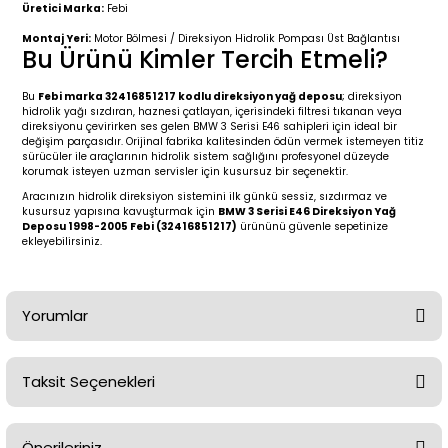
2 (2012-2020)
2010-2017
Üretici Marka:
Febi
Montaj Yeri:
Motor Bölmesi / Direksiyon Hidrolik Pompası Üst Bağlantısı
0 (1996-2004)
2018-
Bu Ürünü Kimler Tercih Etmeli?
Bu
Febi marka 32416851217 kodlu direksiyon yağ deposu
; direksiyon
 (2004 - 2011)
2013-2018
hidrolik yağı sızdıran, haznesi çatlayan, içerisindeki filtresi tıkanan veya
direksiyonu çevirirken ses gelen BMW 3 Serisi E46 sahipleri için ideal bir
değişim parçasıdır. Orijinal fabrika kalitesinden ödün vermek istemeyen titiz
2002-2005)
 2000-2006
sürücüler ile araçlarının hidrolik sistem sağlığını profesyonel düzeyde
korumak isteyen uzman servisler için kusursuz bir seçenektir.
Aracınızın hidrolik direksiyon sistemini ilk günkü sessiz, sızdırmaz ve
68-1975)
2007-2013
kusursuz yapısına kavuşturmak için
BMW 3 Serisi E46 Direksiyon Yağ
Deposu 1998-2005 Febi (32416851217)
ürününü güvenle sepetinize
ekleyebilirsiniz.
72-1980)
2014-2018
76-1984)
2007-2014
Yorumlar
84-1993)
2014-2019
Taksit Seçenekleri
risi (1993-1995)
2017-2020
Bu ürüne ilk yorumu siz yapın!
79-1991)
2002-2008
Önerileriniz