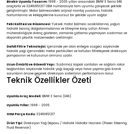
Birebir Uyumlu Tasarım:
1998 - 2005 yılları arasındaki BMW 3 Serisi E46
r 2019-
025
4 (2008-)
11-2017
araçlarla ve 32416851217 OEM numarasıyla tam uyumlu çalışacak şekilde
geliştirilmiştir. Motor bölmesindeki orijinal montaj yuvasına, hidrolik
hortumlarına ve kelepçelerine kusursuz bir şekilde uyum sağlar.
2 (2011-2019)
993-2001
Febi Kalitesi ve Güvencesi:
Yüksek motor bölmesi sıcaklıklarına, yoğun
hidrolik basınç dalgalanmalarına ve titreşime karşı üstün Alman
5
 (1998-2005)
2000-2008
mühendisliğiyle direnç gösteren, zamanla çatlama yapmayan sızdırmaz ve
dayanıklı plastik malzemeden üretilmiştir.
25
 (2005-2011)
007-2015
Dahili Filtre Teknolojisi:
İçerisinde yer alan entegre süzgeci sayesinde
hidrolik yağı içerisindeki metal partikülleri ve tortuları filtreleyerek direksiyon
pompasının ve kutusunun ömrünü uzatır.
(2005-2010)
014-2020
Uzun Ömürlü ve Güvenli Yapı:
Sızdırmaz kapak contaları ve sağlam rakor
bağlantıları sayesinde hidrolik yağı kaçağı veya hava yapma gibi kronik
sorunların önüne geçerek direksiyon sisteminin performansını korur.
(1992-1998)
2009-2015
Teknik Özellikler Özeti
 (1998-2005)
2015-2022
Uyumlu Araç Modeli:
BMW 3 Serisi (E46)
(2006-2013)
018-
Uyumlu Yıllar:
1998 - 2005
OEM Parça Kodu:
32416851217
(2013-2021)
2003-2010
Ürün Tipi:
Direksiyon Yağ Deposu / Hidrolik Hidrofor Haznesi (Power Steering
Fluid Reservoir)