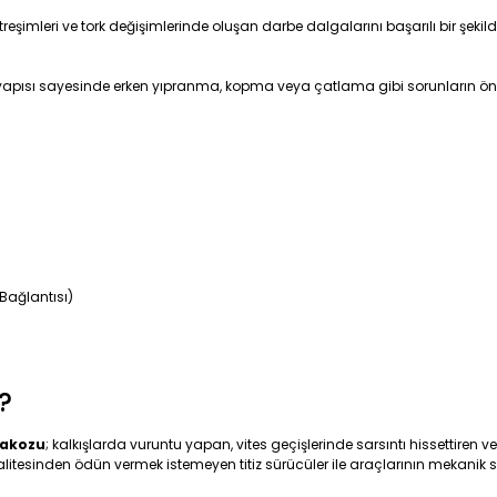
 titreşimleri ve tork değişimlerinde oluşan darbe dalgalarını başarılı bir 
yapısı sayesinde erken yıpranma, kopma veya çatlama gibi sorunların ö
Bağlantısı)
?
takozu
; kalkışlarda vuruntu yapan, vites geçişlerinde sarsıntı hissettiren
ka kalitesinden ödün vermek istemeyen titiz sürücüler ile araçlarının meka