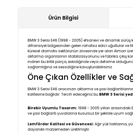
Ürün Bilgisi
BMW 3 Serisi E46 (1998 - 2005) efsanevi ve dinamik sürüş k
difransiyel bölgesinden gelen rahatsız edici uğultular ve t
küresel otomotiv sektörünün zirvesinde yer alan Alman üre
aktarma organlarının stabilizasyonunu ve fabrika çıkış konf
indiren bu kritik parça, eskidiğinde veya deforme olduğunda
sağlamlığına ve sessizliğine kavuşturabilirsiniz.
Öne Çıkan Özellikler ve Sa
BMW 3 Serisi E46 aracınızın aktarma ve şasi bağlantıların
kalitesine bağlıdır. Tercih edeceğiniz bu
BMW 3 Serisi ye
Birebir Uyumlu Tasarım:
1998 - 2005 yılları arasındaki
ve şasi bağlantı yuvalarına kusursuz bir şekilde uyum sağl
Lemförder Kalitesi ve Güvencesi:
Ağır yük torklarına, 
dayanıklı malzemeden üretilmiştir.