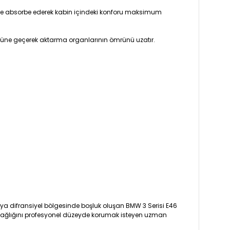
şekilde absorbe ederek kabin içindeki konforu maksimum
nüne geçerek aktarma organlarının ömrünü uzatır.
 veya difransiyel bölgesinde boşluk oluşan BMW 3 Serisi E46
nik sağlığını profesyonel düzeyde korumak isteyen uzman