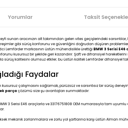
Yorumlar
Taksit Seçenekle
eyfi sunan aracınızın alt takımından gelen vites geçişlerindeki sarsıntılar
itreşimler gibi sürüş konforunu ve güvenliğini doğrudan düşüren problemlere
tici Lemförder markasının üstün mühendislikle ürettiği
BMW 3 Serisi E46 
orunu kusursuz bir şekilde geri kazandırır. Şaft ve difransiyel hareketleri
 sürüş kalitesini olumsuz etkiler; bu üstün kaliteli Lemförder difransiyel t
ğladığı Faydalar
ın kusursuz çalışmasını sağlamak, pürüzsüz ve sarsıntısız bir sürüş deney
dek parça
çözümü size şu avantajları sunmaktadır:
 BMW 3 Serisi E46 araçlarla ve 33176751808 OEM numarasıyla tam uyumlu çal
ar.
yüksek mekanik zorlanmalara ve zorlu yol şartlarına karşı üstün Alman mühe