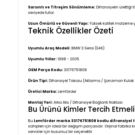
Sarsıntı ve Titreşim Sönümleme:
Difransiyelin ürettiği
seviyede tutar.
Uzun Ömürlü ve Güvenli Yapı:
Yüksek kaliteli malzeme 
Teknik Özellikler Özeti
Uyumlu Araç Modeli:
BMW 3 Serisi (E46)
Uyumlu Yıllar:
1998 - 2005
OEM Parça Kodu:
33176751808
Ürün Tipi:
Difransiyel Takozu (Aktarma / Şanzıman Kulak 
Üretici Marka:
Lemförder
Montaj Yeri:
Arka Aks / Difransiyel Bağlantı Noktası
Bu Ürünü Kimler Tercih Etmeli
Bu
Lemförder marka 33176751808 kodlu difransiyel 
sahipleri için ideal bir değişim parçasıdır. Orijinal fabri
servisler için kusursuz bir seçenektir.