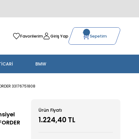
Favorilerim
Giriş Yap
Sepetim
TİCARİ
BMW
FORDER 33176751808
Ürün Fiyatı
nsiyel
1.224,40 TL
MFORDER