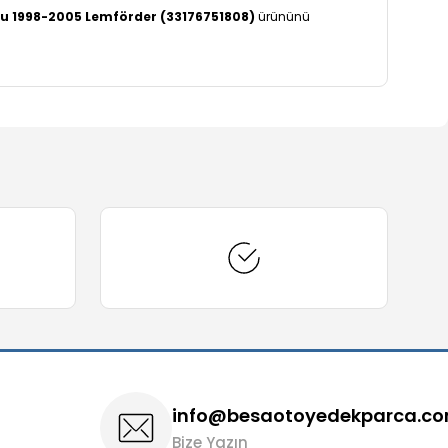
zu 1998-2005 Lemförder (33176751808)
ürününü
arafımıza iletebilirsiniz.
info@besaotoyedekparca.c
Bize Yazın