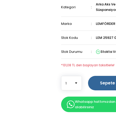
Arka Aks Ve
Kategori
Süspansiyo
Marka
LEMFÖRDER
Stok Kodu
LEM 25927 0
Stok Durumu
Stokta V
*131,08 TL den başlayan taksitlerle!
Sepete 
Whatsapp hattımızdan b
alabilirsiniz