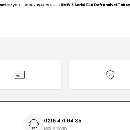
arsıntısız yapısına kavuşturmak için
BMW 3 Serisi E46 Defransiyel Tako
diğer konularda yetersiz gördüğünüz noktaları öneri formunu kullanarak t
Bu ürüne ilk yorumu siz yapın!
Yorum Yaz
0216 471 64 35
Bizi Arayın
Gönder