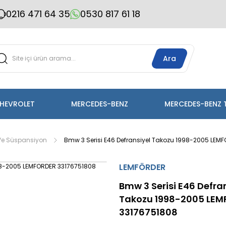
0216 471 64 35
0530 817 61 18
Ara
HEVROLET
MERCEDES-BENZ
MERCEDES-BENZ 
Ve Süspansiyon
Bmw 3 Serisi E46 Defransiyel Takozu 1998-2005 LEM
LEMFÖRDER
Bmw 3 Serisi E46 Defra
Takozu 1998-2005 LE
33176751808