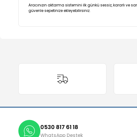
Aracınızın aktarma sistemini ilk günkü sessiz, kararlı ve s
güvenle sepetinize ekleyebilirsiniz.
Bu ürünün fiyat bilgisi, resim, ürün açıklamalarında ve 
Görüş ve önerileriniz için teşekkür ederiz.
Ürün resmi kalitesiz, bozuk veya görüntülenemiyor.
Ürün açıklamasında eksik bilgiler bulunuyor.
Ürün bilgilerinde hatalar bulunuyor.
Ürün fiyatı diğer sitelerden daha pahalı.
Bu ürüne benzer farklı alternatifler olmalı.
0530 817 61 18
WhatsApp Destek