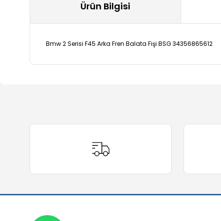
Ürün Bilgisi
Bmw 2 Serisi F45 Arka Fren Balata Fişi BSG 34356865612
Bu ürünün fiyat bilgisi, resim, ürün açıklamalarında ve 
Görüş ve önerileriniz için teşekkür ederiz.
Ürün resmi kalitesiz, bozuk veya görüntülenemiyor.
Ürün açıklamasında eksik bilgiler bulunuyor.
Ürün bilgilerinde hatalar bulunuyor.
Ürün fiyatı diğer sitelerden daha pahalı.
Bu ürüne benzer farklı alternatifler olmalı.