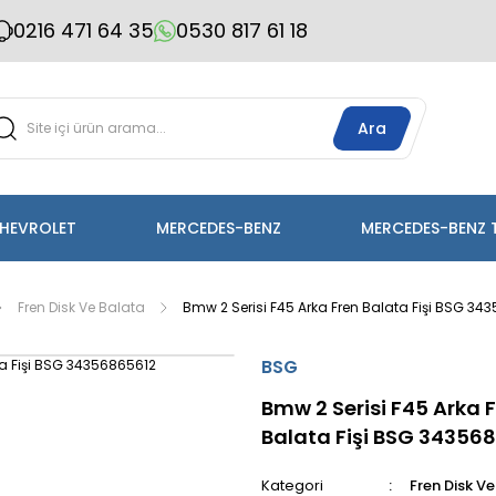
0216 471 64 35
0530 817 61 18
Ara
HEVROLET
MERCEDES-BENZ
MERCEDES-BENZ 
Fren Disk Ve Balata
Bmw 2 Serisi F45 Arka Fren Balata Fişi BSG 34
BSG
Bmw 2 Serisi F45 Arka 
Balata Fişi BSG 34356
Kategori
Fren Disk V