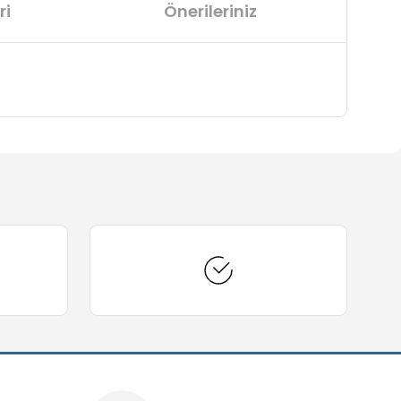
ri
Önerileriniz
arafımıza iletebilirsiniz.