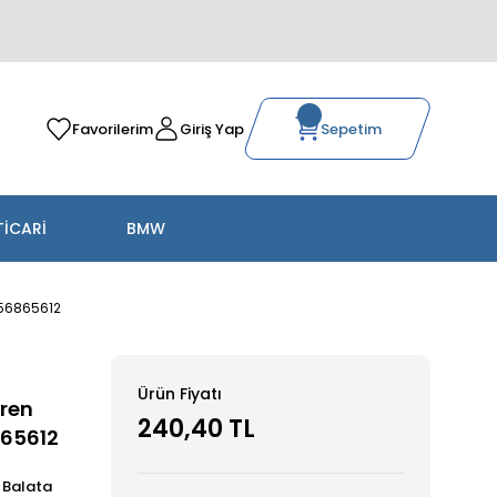
Favorilerim
Giriş Yap
Sepetim
TİCARİ
BMW
356865612
Ürün Fiyatı
Fren
240,40 TL
865612
e Balata