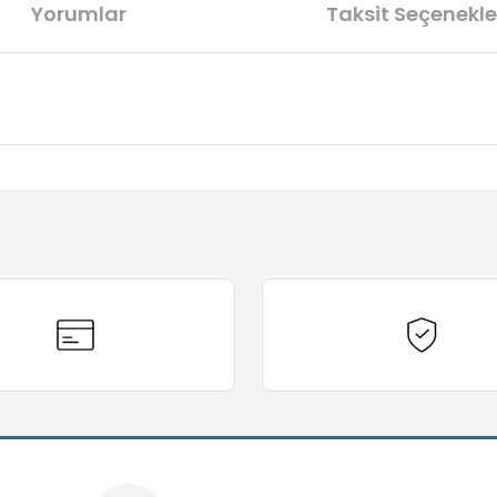
Yorumlar
Taksit Seçenekle
diğer konularda yetersiz gördüğünüz noktaları öneri formunu kullanarak t
Bu ürüne ilk yorumu siz yapın!
Yorum Yaz