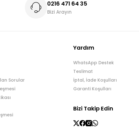
0216 471 64 35
Bizi Arayın
Gönder
Yardım
WhatsApp Destek
Teslimat
lan Sorular
İptal, İade Koşulları
leşmesi
Garanti Koşulları
tikası
Bizi Takip Edin
eşmesi