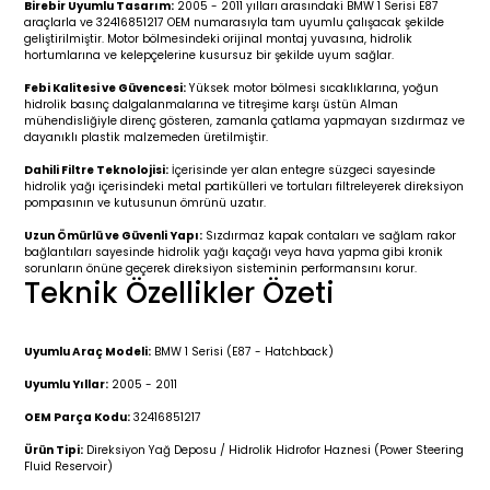
Birebir Uyumlu Tasarım:
2005 - 2011 yılları arasındaki BMW 1 Serisi E87
r 2019-
025
4 (2008-)
11-2017
araçlarla ve 32416851217 OEM numarasıyla tam uyumlu çalışacak şekilde
geliştirilmiştir. Motor bölmesindeki orijinal montaj yuvasına, hidrolik
hortumlarına ve kelepçelerine kusursuz bir şekilde uyum sağlar.
2 (2011-2019)
993-2001
Febi Kalitesi ve Güvencesi:
Yüksek motor bölmesi sıcaklıklarına, yoğun
hidrolik basınç dalgalanmalarına ve titreşime karşı üstün Alman
5
 (1998-2005)
2000-2008
mühendisliğiyle direnç gösteren, zamanla çatlama yapmayan sızdırmaz ve
dayanıklı plastik malzemeden üretilmiştir.
25
 (2005-2011)
007-2015
Dahili Filtre Teknolojisi:
İçerisinde yer alan entegre süzgeci sayesinde
hidrolik yağı içerisindeki metal partikülleri ve tortuları filtreleyerek direksiyon
pompasının ve kutusunun ömrünü uzatır.
(2005-2010)
014-2020
Uzun Ömürlü ve Güvenli Yapı:
Sızdırmaz kapak contaları ve sağlam rakor
bağlantıları sayesinde hidrolik yağı kaçağı veya hava yapma gibi kronik
sorunların önüne geçerek direksiyon sisteminin performansını korur.
(1992-1998)
2009-2015
Teknik Özellikler Özeti
 (1998-2005)
2015-2022
Uyumlu Araç Modeli:
BMW 1 Serisi (E87 - Hatchback)
(2006-2013)
018-
Uyumlu Yıllar:
2005 - 2011
OEM Parça Kodu:
32416851217
(2013-2021)
2003-2010
Ürün Tipi:
Direksiyon Yağ Deposu / Hidrolik Hidrofor Haznesi (Power Steering
Fluid Reservoir)