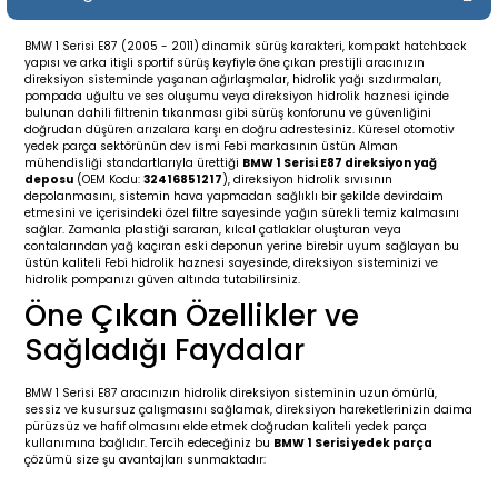
19-
2009-2015
014-2018
BMW 1 Serisi E87 (2005 - 2011) dinamik sürüş karakteri, kompakt hatchback
yapısı ve arka itişli sportif sürüş keyfiyle öne çıkan prestijli aracınızın
16
17
e C238 (2017-2020)
87-1996
direksiyon sisteminde yaşanan ağırlaşmalar, hidrolik yağı sızdırmaları,
pompada uğultu ve ses oluşumu veya direksiyon hidrolik haznesi içinde
bulunan dahili filtrenin tıkanması gibi sürüş konforunu ve güvenliğini
23
-2009
(1996-2002)
996-2003
doğrudan düşüren arızalara karşı en doğru adrestesiniz. Küresel otomotiv
yedek parça sektörünün dev ismi Febi markasının üstün Alman
mühendisliği standartlarıyla ürettiği
BMW 1 Serisi E87 direksiyon yağ
deposu
(OEM Kodu:
32416851217
), direksiyon hidrolik sıvısının
24
-2018
(2002-2009)
001-2010
depolanmasını, sistemin hava yapmadan sağlıklı bir şekilde devirdaim
etmesini ve içerisindeki özel filtre sayesinde yağın sürekli temiz kalmasını
sağlar. Zamanla plastiği sararan, kılcal çatlaklar oluşturan veya
16
(2009-2016)
T 2009-2016
contalarından yağ kaçıran eski deponun yerine birebir uyum sağlayan bu
üstün kaliteli Febi hidrolik haznesi sayesinde, direksiyon sisteminizi ve
hidrolik pompanızı güven altında tutabilirsiniz.
3
2017-)
009-2016
Öne Çıkan Özellikler ve
Sağladığı Faydalar
016
006
 (2011-2015)
016-2018
BMW 1 Serisi E87 aracınızın hidrolik direksiyon sisteminin uzun ömürlü,
er 2000-2009
6 (2013-)
002-2010
sessiz ve kusursuz çalışmasını sağlamak, direksiyon hareketlerinizin daima
pürüzsüz ve hafif olmasını elde etmek doğrudan kaliteli yedek parça
kullanımına bağlıdır. Tercih edeceğiniz bu
BMW 1 Serisi yedek parça
er 2009-2019
4
3 (2015-)
011-2018
çözümü size şu avantajları sunmaktadır: