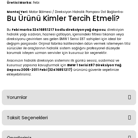
2 (2012-2020)
2010-2017
Üretici Marka:
Febi
Montaj Yeri:
Motor Bölmesi / Direksiyon Hidrolik Pompası Üst Bağlantısı
0 (1996-2004)
2018-
Bu Ürünü Kimler Tercih Etmeli?
Bu
Febi marka 32416851217 kodlu direksiyon yağ deposu
; direksiyon
 (2004 - 2011)
2013-2018
hidrolik yağı sızdıran, haznesi çatlayan, içerisindeki filtresi tıkanan veya
direksiyonu çevirirken ses gelen BMW 1 Serisi E87 sahipleri için ideal bir
değişim parçasıdır. Orijinal fabrika kalitesinden ödün vermek istemeyen titiz
2002-2005)
 2000-2006
sürücüler ile araçlarının hidrolik sistem sağlığını profesyonel düzeyde
korumak isteyen uzman servisler için kusursuz bir seçenektir.
Aracınızın hidrolik direksiyon sistemini ilk günkü sessiz, sızdırmaz ve
68-1975)
2007-2013
kusursuz yapısına kavuşturmak için
BMW 1 Serisi E87 Direksiyon Yağ
Deposu 2005-2011 Febi (32416851217)
ürününü güvenle sepetinize
ekleyebilirsiniz.
72-1980)
2014-2018
76-1984)
2007-2014
Yorumlar
84-1993)
2014-2019
Taksit Seçenekleri
risi (1993-1995)
2017-2020
Bu ürüne ilk yorumu siz yapın!
79-1991)
2002-2008
Önerileriniz