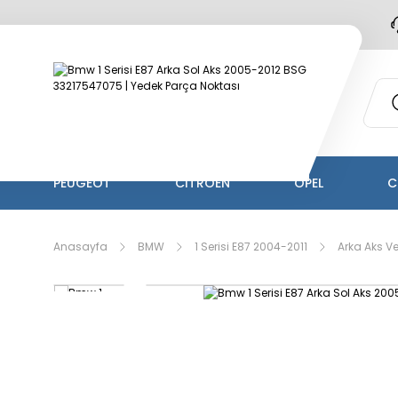
PEUGEOT
CİTROEN
OPEL
C
Anasayfa
BMW
1 Serisi E87 2004-2011
Arka Aks V