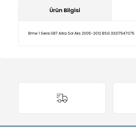
Ürün Bilgisi
Bmw 1 Serisi E87 Arka Sol Aks 2005-2012 BSG 33217547075
Bu ürünün fiyat bilgisi, resim, ürün açıklamalarında ve 
Görüş ve önerileriniz için teşekkür ederiz.
Ürün resmi kalitesiz, bozuk veya görüntülenemiyor.
Ürün açıklamasında eksik bilgiler bulunuyor.
Ürün bilgilerinde hatalar bulunuyor.
Ürün fiyatı diğer sitelerden daha pahalı.
Bu ürüne benzer farklı alternatifler olmalı.