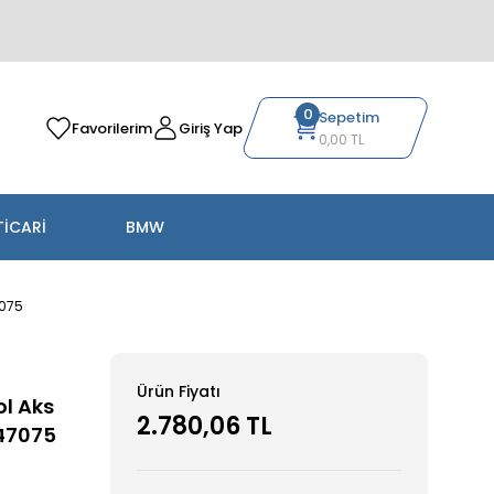
0
Sepetim
Favorilerim
Giriş Yap
0,00 TL
TİCARİ
BMW
7075
Ürün Fiyatı
ol Aks
2.780,06 TL
47075