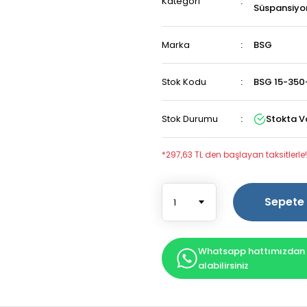
Kategori
Süspansiyo
Marka
BSG
Stok Kodu
BSG 15-350
Stok Durumu
Stokta V
*297,63 TL den başlayan taksitlerle!
Sepete 
Whatsapp hattımızdan b
alabilirsiniz