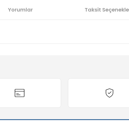
Yorumlar
Taksit Seçenekle
diğer konularda yetersiz gördüğünüz noktaları öneri formunu kullanarak t
Bu ürüne ilk yorumu siz yapın!
Yorum Yaz