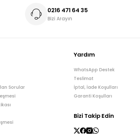
0216 471 64 35
Bizi Arayın
Gönder
Yardım
WhatsApp Destek
Teslimat
lan Sorular
İptal, İade Koşulları
leşmesi
Garanti Koşulları
tikası
Bizi Takip Edin
eşmesi